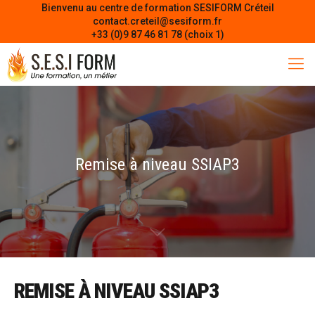
Bienvenu au centre de formation SESIFORM Créteil
contact.creteil@sesiform.fr
+33 (0)9 87 46 81 78 (choix 1)
Remise à niveau SSIAP3
REMISE À NIVEAU SSIAP3