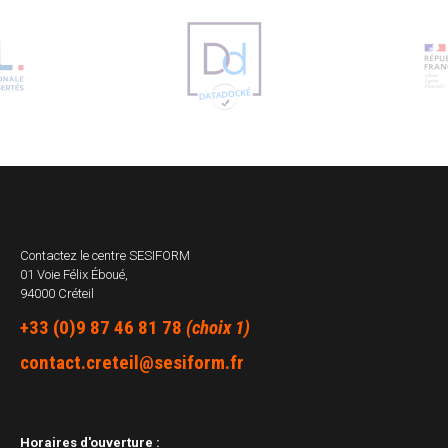
Contactez le centre
SESIFORM
01 Voie Félix Éboué,
94000 Créteil
+33 (0)9 87 46 81 78
(choix 1)
contact.creteil@sesiform.fr
Horaires d'ouverture :