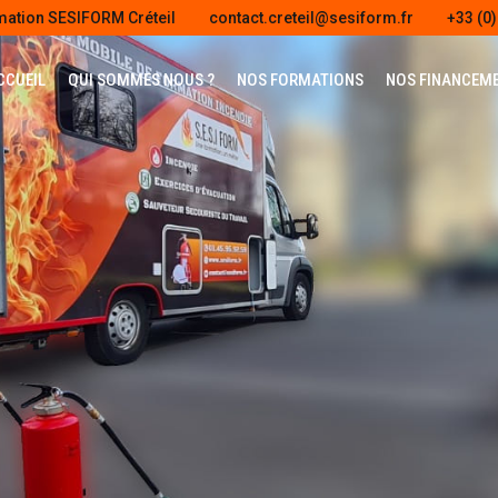
mation SESIFORM Créteil
contact.creteil@sesiform.fr
+33 (0)
CCUEIL
QUI SOMMES NOUS ?
NOS FORMATIONS
NOS FINANCEM