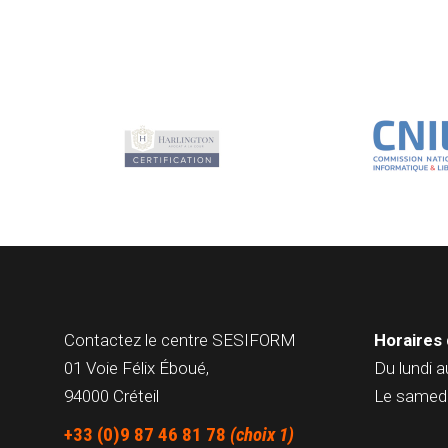
Contactez le centre
SESIFORM
Horaires 
01 Voie Félix Éboué,
Du lundi a
94000 Créteil
Le samedi
+33 (0)9 87 46 81 78
(choix 1)