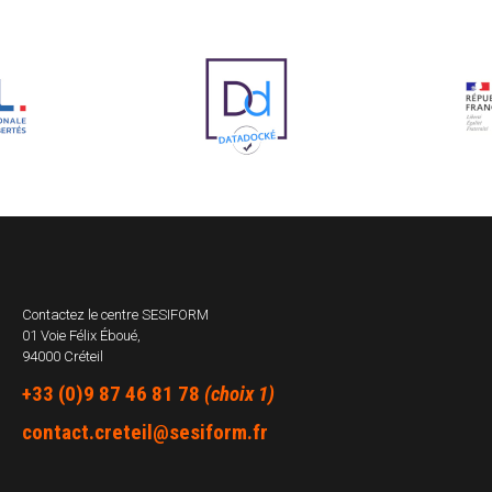
Contactez le centre
SESIFORM
01 Voie Félix Éboué,
94000 Créteil
+33 (0)9 87 46 81 78
(choix 1)
contact.creteil@sesiform.fr