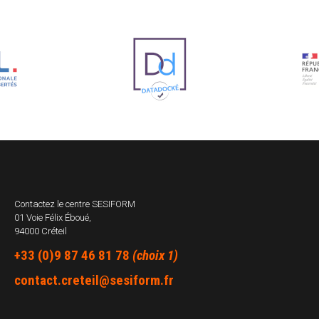
Contactez le centre
SESIFORM
01 Voie Félix Éboué,
94000 Créteil
+33 (0)9 87 46 81 78
(choix 1)
contact.creteil@sesiform.fr