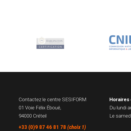
Contactez le centre
SESIFORM
Horaires 
01 Voie Félix Éboué,
Du lundi a
94000 Créteil
Le samedi
+33 (0)9 87 46 81 78
(choix 1)