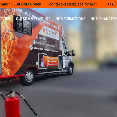
mation SESIFORM Créteil
contact.creteil@sesiform.fr
+33 (0)
CCUEIL
QUI SOMMES NOUS ?
NOS FORMATIONS
NOS FINANCEM