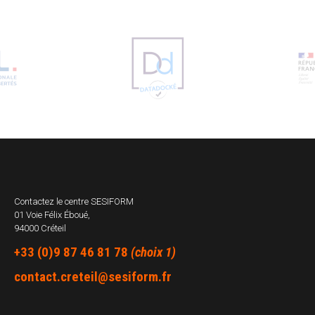
Contactez le centre
SESIFORM
01 Voie Félix Éboué,
94000 Créteil
+33 (0)9 87 46 81 78
(choix 1)
contact.creteil@sesiform.fr