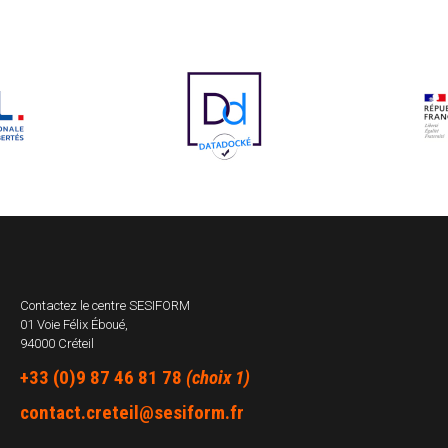
Contactez le centre
SESIFORM
01 Voie Félix Éboué,
94000 Créteil
+33 (0)9 87 46 81 78
(choix 1)
contact.creteil@sesiform.fr