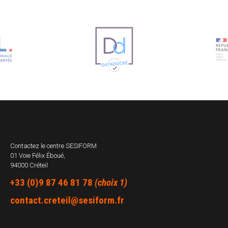
Contactez le centre
SESIFORM
01 Voie Félix Éboué,
94000 Créteil
+33 (0)9 87 46 81 78
(choix 1)
contact.creteil@sesiform.fr